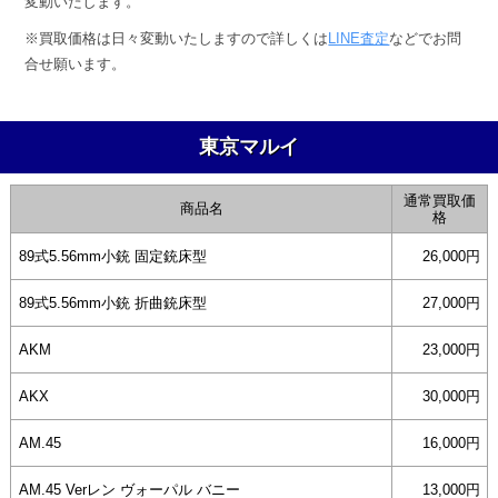
変動いたします。
年
※買取価格は日々変動いたしますので詳しくは
LINE査定
などでお問
6
合せ願います。
月
28
日
東京マルイ
by
anze@tecolab.co.jp
通常買取価
商品名
格
89式5.56mm小銃 固定銃床型
26,000円
89式5.56mm小銃 折曲銃床型
27,000円
AKM
23,000円
AKX
30,000円
AM.45
16,000円
AM.45 Verレン ヴォーパル バニー
13,000円