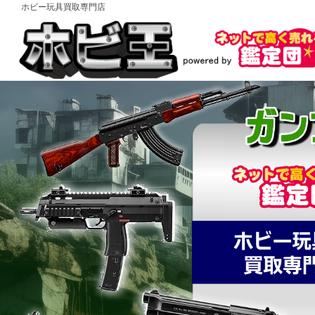
ホビー玩具買取専門店
コ
ン
テ
ン
ツ
へ
ス
HOME
キ
ッ
2024
プ
年
6
月
28
日
by