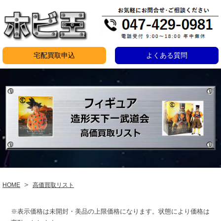
コ
ン
テ
ン
宅配買取申込
よくある質問
ツ
造
へ
ス
形
キ
天
ッ
下
プ
一
武
道
＞
HOME
高価買取リスト
会
※表示価格は未開封・美品の上限価格になります。状態により価格は
買