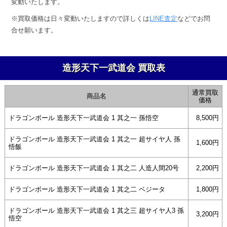
変動いたします。
取
※買取価格は日々変動いたしますので詳しくは
LINE査定
などでお問
合せ願います。
表
造形天下一武道会 買取表
2024
年
通常買取
6
商品名
価格
月
ドラゴンボール 造形天下一武道会 1 其之一 孫悟空
8,500円
28
日
ドラゴンボール 造形天下一武道会 1 其之一 超サイヤ人 孫
by
1,600円
悟飯
anze@tecolab.co.jp
ドラゴンボール 造形天下一武道会 1 其之二 人造人間20号
2,200円
ドラゴンボール 造形天下一武道会 1 其之二 ベジータ
1,800円
ドラゴンボール 造形天下一武道会 1 其之三 超サイヤ人3 孫
3,200円
悟空